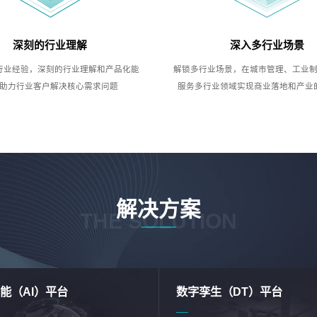
深刻的行业理解
深入多行业场景
行业经验，深刻的行业理解和产品化能
解锁多行业场景，在城市管理、工业
助力行业客户解决核心需求问题
服务多行业领域实现商业落地和产业
解决方案
THE SOLUTION
能（AI）平台
数字孪生（DT）平台