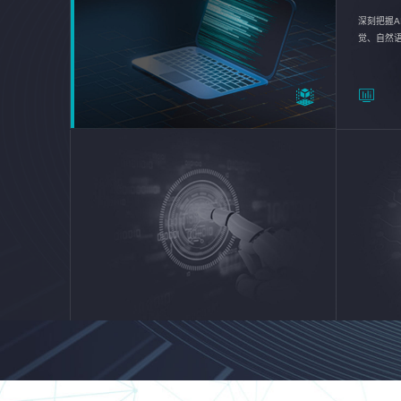
深刻把握A
觉、自然
续优化企业
平台