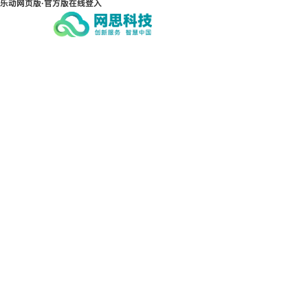
乐动网页版·官方版在线登入
乐动网页版·官方版在线登入-乐动(中
国)