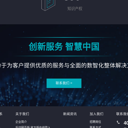
知识产权
创新服务 智慧中国
力于为客户提供优质的服务与全面的数智化整体解决
联系我们 >
系
关于我们
新闻资讯
加入我们
联系我
别
企业简介
招聘岗位
4
络
乐动网页版·官方版在线登入
联系方式