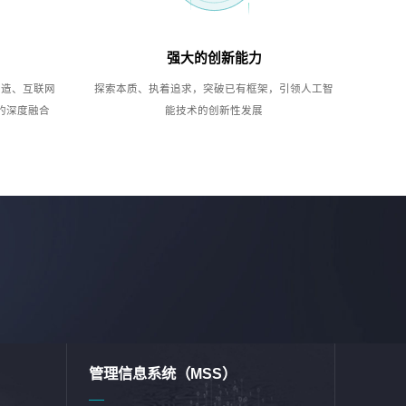
强大的创新能力
制造、互联网
探索本质、执着追求，突破已有框架，引领人工智
的深度融合
能技术的创新性发展
管理信息系统（MSS）