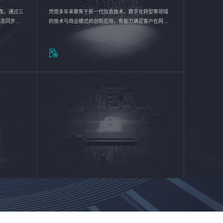
验视角，通过三
凭借多年来聚焦于新一代信息技术、数字化转型等领域
状态同步呈
的技术与商业模式的创新应用，有能力满足客户在网络
动各行业完
优化、运营维护和信息安全防护等方面的需求，为客户
提供安全、稳定、合规、持续的信息技术服务