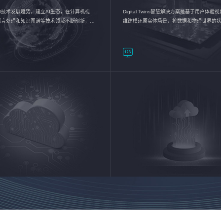
I技术发展趋势，建立AI生态，在计算机视
Digital Twins智慧解决方案是基于用户体
语言处理和知识图谱等技术领域不断创新，持
维建模还原实体场景，将数据和物理世界的
数智化转型加速器—AlphaMind®AI能力开放
现，使用户对关键数据有更直观的感受，推
成智能化转型，实现新旧动能的转换