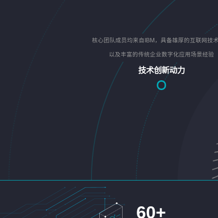
核心团队成员均来自IBM，具备雄厚的互联网技
以及丰富的传统企业数字化应用场景经验
技术创新动力
60
+