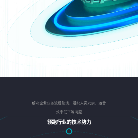
解决企业业务流程繁琐、组织人员冗余、运营
效率低下等问题
领跑行业的技术势力