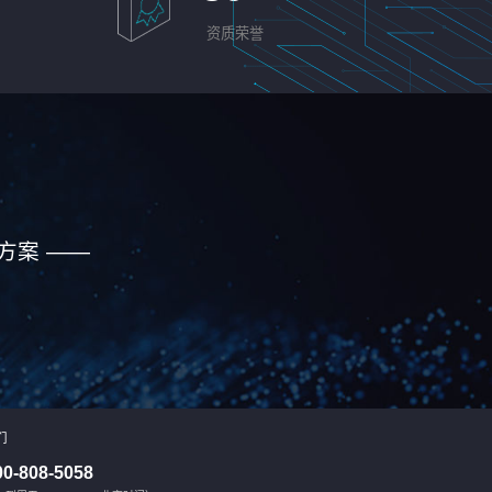
资质荣誉
方案 ——
们
00-808-5058