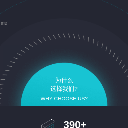
术背景
为什么
选择我们?
WHY CHOOSE US?
390
+